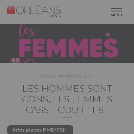
Aller
Panneau de gestion des cookies
Paragraphes
Image
Image
au
MENU
contenu
principal
Programmation à venir
LES HOMMES SONT
CONS, LES FEMMES
CASSE-COUILLES !
Infos places PMR/PSH