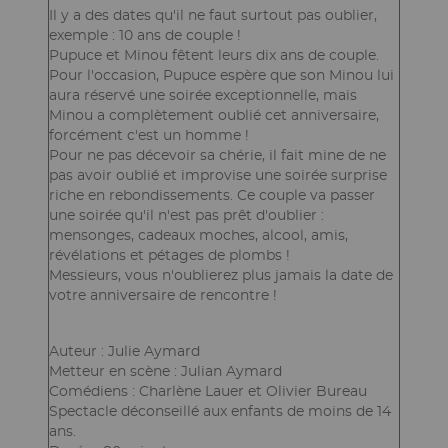
de
Il y a des dates qu'il ne faut surtout pas oublier,
la
exemple : 10 ans de couple !
page
Pupuce et Minou fêtent leurs dix ans de couple.
Pour l'occasion, Pupuce espère que son Minou lui
aura réservé une soirée exceptionnelle, mais
Minou a complètement oublié cet anniversaire,
forcément c'est un homme !
Pour ne pas décevoir sa chérie, il fait mine de ne
pas avoir oublié et improvise une soirée surprise
riche en rebondissements. Ce couple va passer
une soirée qu'il n'est pas prêt d'oublier :
mensonges, cadeaux moches, alcool, amis,
révélations et pétages de plombs !
Messieurs, vous n'oublierez plus jamais la date de
votre anniversaire de rencontre !
Auteur : Julie Aymard
Metteur en scène : Julian Aymard
Comédiens : Charlène Lauer et Olivier Bureau
Spectacle déconseillé aux enfants de moins de 14
ans.