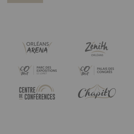
Paragraphes
Liste
Image
Image
Image
Image
Image
Image