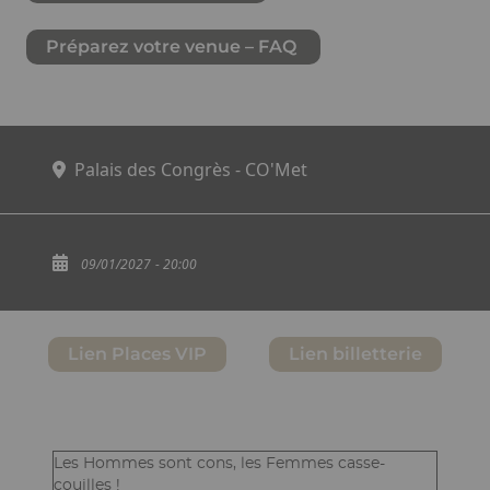
Préparez votre venue – FAQ
Palais des Congrès - CO'Met
09/01/2027
- 20:00
Lien Places VIP
Lien billetterie
Structure
Ckeditor
Les Hommes sont cons, les Femmes casse-
couilles !