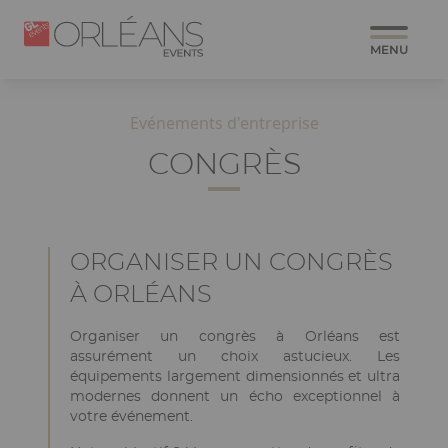
Aller
Panneau de gestion des cookies
Paragraphes
Image
Image
au
MENU
contenu
principal
Evénements d'entreprise
CONGRÈS
Structure
Ckeditor
ORGANISER UN CONGRÈS
de
À ORLÉANS
la
page
Organiser un congrès à Orléans est
assurément un choix astucieux. Les
équipements largement dimensionnés et ultra
modernes donnent un écho exceptionnel à
votre événement.