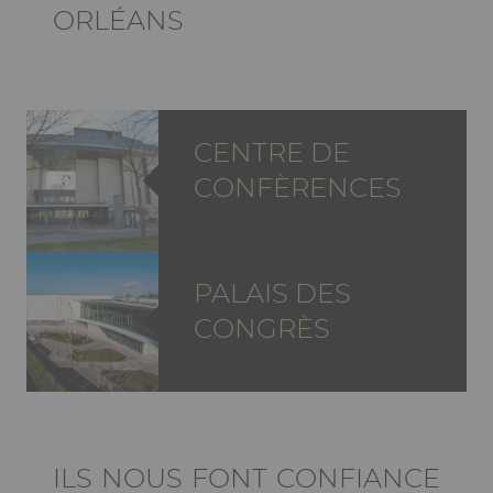
ORLÉANS
CENTRE DE
CONFÈRENCES
PALAIS DES
CONGRÈS
Ckeditor
ILS NOUS FONT CONFIANCE