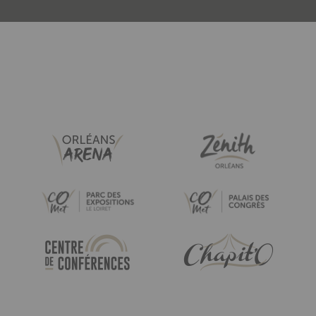
Paragraphes
Liste
Image
Image
Image
Image
Image
Image