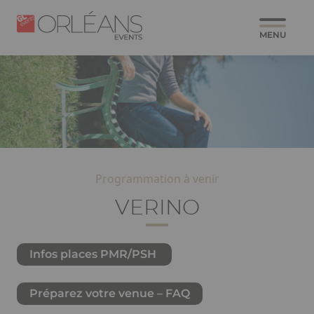
Aller
Panneau de gestion des cookies
Paragraphes
Image
Image
au
MENU
contenu
principal
Programmation à venir
VERINO
Infos places PMR/PSH
Préparez votre venue – FAQ