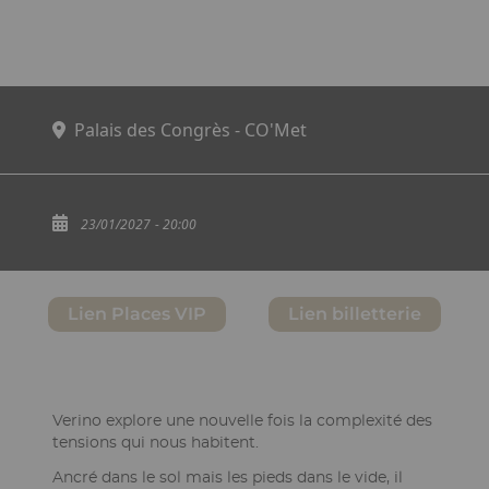
Palais des Congrès - CO'Met
23/01/2027
- 20:00
Lien Places VIP
Lien billetterie
Structure
Ckeditor
Verino explore une nouvelle fois la complexité des
tensions qui nous habitent.
de
la
Ancré dans le sol mais les pieds dans le vide, il