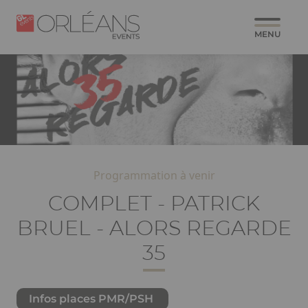
Aller
Panneau de gestion des cookies
Paragraphes
Image
Image
au
MENU
contenu
principal
Programmation à venir
COMPLET - PATRICK
BRUEL - ALORS REGARDE
35
Infos places PMR/PSH