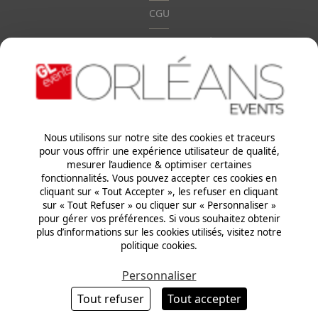
CGU
Ethiques & Conformité
Paragraphes
Nous utilisons sur notre site des cookies et traceurs
pour vous offrir une expérience utilisateur de qualité,
mesurer l’audience & optimiser certaines
Paragraphes
fonctionnalités. Vous pouvez accepter ces cookies en
cliquant sur « Tout Accepter », les refuser en cliquant
sur « Tout Refuser » ou cliquer sur « Personnaliser »
pour gérer vos préférences. Si vous souhaitez obtenir
plus d’informations sur les cookies utilisés, visitez notre
Paragraphes
Ckeditor
Orléans events
politique cookies.
Rue du Président Robert Schuman
45100 Orléans
Personnaliser
02 38 56 97 10
Tout refuser
Tout accepter