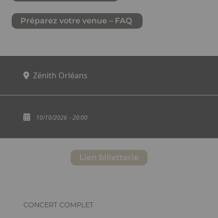
Préparez votre venue – FAQ
Zénith Orléans
10/10/2026
- 20:00
Lien billetterie
Structure
Ckeditor
CONCERT COMPLET