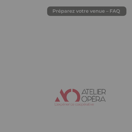
Préparez votre venue – FAQ
Structure
Ckeditor
de
la
page