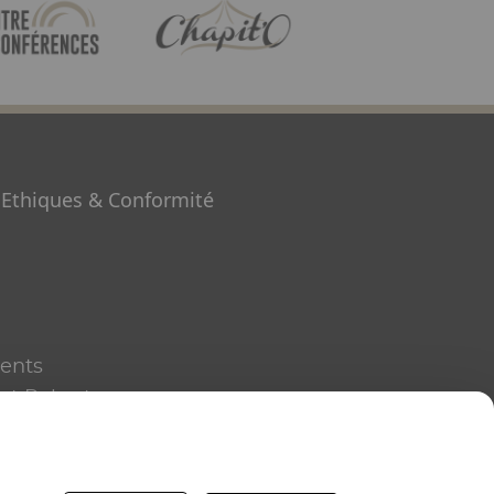
ge
Image
Ethiques & Conformité
vents
nt Robert
an
éans
7 10