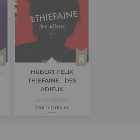
-
HUBERT FÉLIX
E
THIEFAINE - DES
ADIEUX
Le 10/04/2027
Zénith Orléans
Samedi 10 avril 2027 Zénith
d'Orléans...
détail