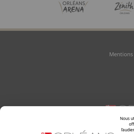
Image
Pied
Mentions 
de
page
Paragraphes
Nous ut
Paragraphes
of
l’audi