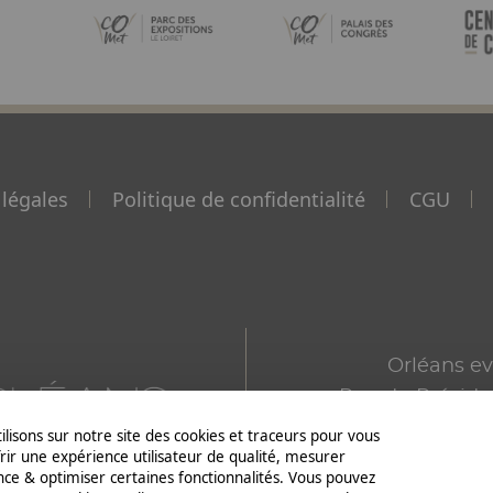
Ima
Image
Image
légales
Politique de confidentialité
CGU
Paragraphes
Ckeditor
Orléans e
Rue du Préside
Schum
ilisons sur notre site des cookies et traceurs pour vous
frir une expérience utilisateur de qualité, mesurer
45100 Orl
ence & optimiser certaines fonctionnalités. Vous pouvez
02 38 56 9