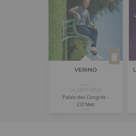
VERINO
Le 23/01/2027
Palais des Congrès -
CO'Met
23 janvier 2027 à 20h00 Au Palais
des Congrès d'Orléans ...
détail
Paragraphes
Liste
Image