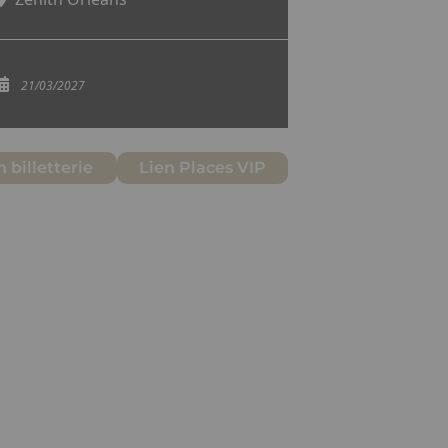
21/03/2027
n billetterie
Lien Places VIP